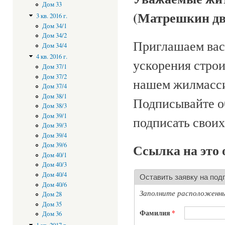
Дом 33
(Матрешкин дв
3 кв. 2016 г.
Дом 34/1
Дом 34/2
Приглашаем вас 
Дом 34/4
4 кв. 2016 г.
ускорения строи
Дом 37/1
Дом 37/2
нашем жилмасси
Дом 37/4
Дом 38/1
Подписывайте о
Дом 38/3
Дом 39/1
подписать своих
Дом 39/3
Дом 39/4
Ссылка на это
Дом 39/6
Дом 40/1
Дом 40/3
Дом 40/4
Оставить заявку на по
Дом 40/6
Заполните расположенны
Дом 28
Дом 35
Фамилия
*
Дом 36