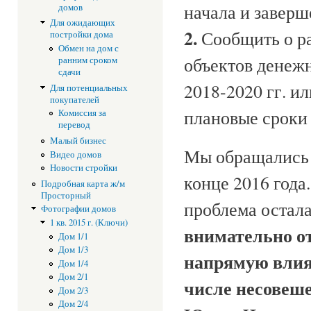
начала и заверш
домов
Для ожидающих
2.
Сообщить о ра
постройки дома
Обмен на дом с
объектов денежн
ранним сроком
сдачи
2018-2020 гг. и
Для потенциальных
покупателей
плановые сроки
Комиссия за
перевод
Малый бизнес
Мы обращались у
Видео домов
Новости стройки
конце 2016 года
Подробная карта ж/м
Просторный
проблема остала
Фотографии домов
1 кв. 2015 г. (Ключи)
внимательно от
Дом 1/1
Дом 1/3
напрямую влияе
Дом 1/4
Дом 2/1
числе несовеш
Дом 2/3
Дом 2/4