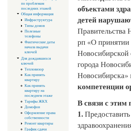
по проблемам
объектами здр
последних этажей
Общая информация
детей нарушаю
Инфраструктура
Типы домов
Правительства Н
Полезные
телефоны
рп «О принятии 
Фактические даты
начала выдачи
Новосибирской 
ключей
Для дождавшихся
города Новосиб
ключей
Тепловизор
Новосибирска»
Как принять
квартиру
компетенции о
Как принять
квартиру на
последнем этаже
В связи с этим
Тарифы ЖКХ
Домофон
1.
Предоставить 
Оформление права
собственности
здравоохранени
Ремонт квартиры
График сдачи