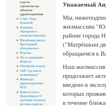
Уважаемый Анд
года по
строительству
объектов
здравоохранения
Мы, нижеподпис
Старт сбора
подписей
жилмассива "Юж
Подпиши
обращение и
районе города 
посмотри квартиру
Матрёшкин двор и
("Матрёшкин дво
Просторный
объединились
обращаемся к В
Морозы
Часто задаваемые
вопросы
Наш жилмассив н
Обращение подано
АиФ: Где школа,
продолжает акти
поликлиника?
Министру
введено в экспл
здравоохранения
НСО
которых прожива
Новости здесь.
Новосибирск: О
проблеме нехватки
в течение ближа
детских садов на