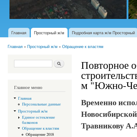
Главная
Просторный ж/м
Подробная карта ж/м Просторный
Главное меню
Главная
»
Просторный ж/м
»
Обращение к властям
Вы здесь
Повторное о
Форма поиска
Поиск
строительст
м "Южно-Че
Главное меню
Главная
Временно испо
Персональные данные
Новосибирской
Просторный ж/м
Единое остекление
Травникову А.А
балконов
Обращение к властям
Обращение 2018