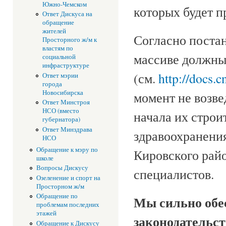
Южно-Чемском
которых будет п
Ответ Дискуса на
обращение
жителей
Согласно постан
Просторного ж/м к
властям по
массиве должны
социальной
инфраструктуре
(см.
http://docs.
Ответ мэрии
города
Новосибирска
момент не возве
Ответ Минстроя
НСО (вместо
начала их стро
губернатора)
Ответ Минздрава
здравоохранения
НСО
Обращение к мэру по
Кировского райо
школе
Вопросы Дискусу
специалистов.
Озеленение и спорт на
Просторном ж/м
Обращение по
Мы сильно обе
проблемам последних
этажей
законодательст
Обращение к Дискусу