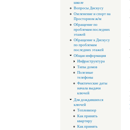
школе
Вопросы Дискусу
Озеленение и спорт на
Просторном ж/м
Обращение по
проблемам последних
этажей
Обращение к Дискусу
по проблемам
последних этажей
Общая информация
Инфраструктура
Типы домов
Полезные
телефоны
Фактические даты
начала выдачи
ключей
Для дождавшихся
ключей
Тепловизор
Как принять
квартиру
Как принять