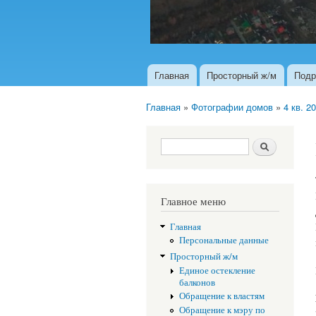
Главная
Просторный ж/м
Подр
Главное меню
Главная
»
Фотографии домов
»
4 кв. 2
Вы здесь
Форма поиска
Поиск
Главное меню
Главная
Персональные данные
Просторный ж/м
Единое остекление
балконов
Обращение к властям
Обращение к мэру по