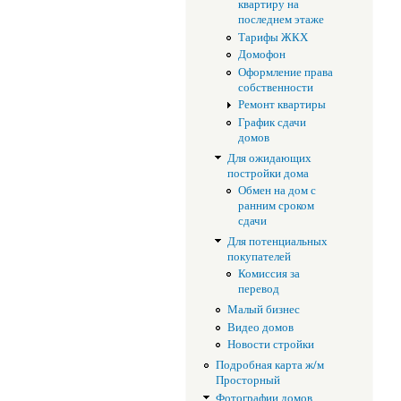
квартиру на
последнем этаже
Тарифы ЖКХ
Домофон
Оформление права
собственности
Ремонт квартиры
График сдачи
домов
Для ожидающих
постройки дома
Обмен на дом с
ранним сроком
сдачи
Для потенциальных
покупателей
Комиссия за
перевод
Малый бизнес
Видео домов
Новости стройки
Подробная карта ж/м
Просторный
Фотографии домов