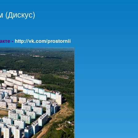
 (Дискус)
акте -
http://vk.com/prostornii