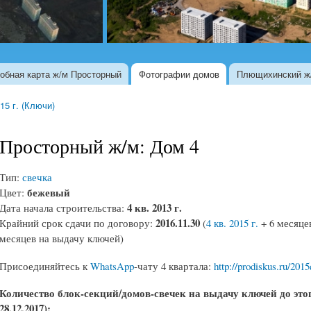
обная карта ж/м Просторный
Фотографии домов
Плющихинский ж
015 г. (Ключи)
Просторный ж/м: Дом 4
Тип:
свечка
бежевый
Цвет:
4 кв. 2013 г.
Дата начала строительства:
2016.11.30
Крайний срок сдачи по договору:
(
4 кв. 2015 г.
+ 6 месяцев
месяцев на выдачу ключей)
Присоединяйтесь к
WhatsApp
-чату 4 квартала:
http://prodiskus.ru/201
Количество блок-секций/домов-свечек на выдачу ключей до этог
28.12.2017):