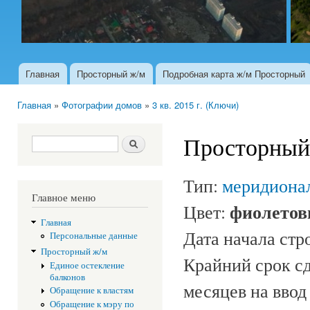
Главная
Просторный ж/м
Подробная карта ж/м Просторный
Главное меню
Главная
»
Фотографии домов
»
3 кв. 2015 г. (Ключи)
Вы здесь
Просторный 
Форма поиска
Поиск
Тип:
меридионал
Главное меню
фиолето
Цвет:
Главная
Дата начала стр
Персональные данные
Просторный ж/м
Крайний срок сд
Единое остекление
балконов
месяцев на ввод
Обращение к властям
Обращение к мэру по