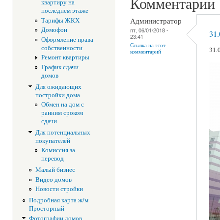
Комментарии
квартиру на
последнем этаже
Администратор
Тарифы ЖКХ
Домофон
пт, 06/01/2018 -
31.
23:41
Оформление права
Ссылка на этот
собственности
31.
комментарий
Ремонт квартиры
График сдачи
домов
Для ожидающих
постройки дома
Обмен на дом с
ранним сроком
сдачи
Для потенциальных
покупателей
Комиссия за
перевод
Малый бизнес
Видео домов
Новости стройки
Подробная карта ж/м
Просторный
Фотографии домов