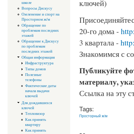
ключей)
школе
Вопросы Дискусу
Озеленение и спорт на
Присоединяйтес
Просторном ж/м
Обращение по
20-го дома -
http
проблемам последних
этажей
3 квартала -
http
Обращение к Дискусу
по проблемам
Знакомимся с с
последних этажей
Общая информация
Инфраструктура
Публикуйте фо
Типы домов
Полезные
материалу, ука
телефоны
Фактические даты
Ссылка на эту с
начала выдачи
ключей
Для дождавшихся
Tags:
ключей
Тепловизор
Просторный ж/м
Как принять
квартиру
Как принять